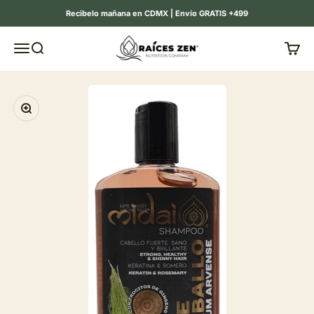
Ir al contenido
Recibelo mañana en CDMX | Envío GRATIS +499
Raíces Zen
Menú
Buscar
Carrit
Zoom