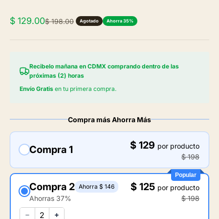
Precio de oferta
$ 129.00
Precio normal
$ 198.00
Agotado
Ahorra 35%
Recibelo mañana en CDMX comprando dentro de las
próximas (2) horas
Envío Gratis
en tu primera compra.
Compra más Ahorra Más
$ 129
por producto
Compra 1
$ 198
Popular
Compra 2
$ 125
Ahorra $ 146
por producto
Ahorras 37%
$ 198