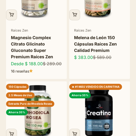
Raíces Zen
Raíces Zen
Magnesio Complex
Melena de León 150
Citrato Glicinato
Cápsulas Raíces Zen
Gluconato Super
Calidad Premium
Premium Raíces Zen
Precio de oferta
Precio normal
$ 383.00
$ 589.00
Precio de oferta
Precio normal
Desde $ 188.00
$ 289.00
16 reseñas
150 Cápsulas
🔥 #1 MÁS VENDIDO EN CARNITINA
2.5 Meses de Uso
Ahorra 35%
Extracto Puro de Rhodiola Rosea
Ahorra 35%