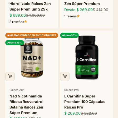
Hidrolizado Raíces Zen
Zen Súper Premium
Súper Premium 225 g
Precio de oferta
Precio normal
Desde $ 269.00
$ 414.00
Precio de oferta
Precio normal
$ 689.00
$ 1,060.00
1 reseña
3 reseñas
❤️ #2 MÁS VENDIDO EN ANTIOXIDANTES
Ahorra 35%
Ahorra 35%
Raíces Zen
Raíces Pro
Nad Nicotinamida
L Carnitina Super
Ribosa Resveratrol
Premium 100 Cápsulas
Betaina Raíces Zen
Raíces Pro
Súper Premium
Precio de oferta
Precio normal
$ 209.00
$ 322.00