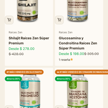
Raíces Zen
Raíces Zen
Shilajit Raíces Zen Súper
Glucosamina y
Premium
Condroitina Raíces Zen
Súper Premium
Precio de oferta
Desde $ 278.00
Precio de oferta
Precio normal
Precio normal
Desde $ 198.00
$ 305.00
$ 428.00
1 reseña
#1 MÁS VENDIDO EN GLICINATO
🔥 #1 MÁS VENDIDO EN VINAGRE DE MANZANA
Ahorra 35%
Ahorra 35%