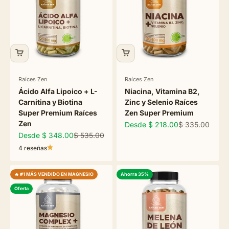
Raíces Zen
Raíces Zen
Ácido Alfa Lipoico + L-
Niacina, Vitamina B2,
Carnitina y Biotina
Zinc y Selenio Raíces
Super Premium Raíces
Zen Super Premium
Zen
Precio de oferta
Precio normal
Desde $ 218.00
$ 335.00
Precio de oferta
Precio normal
Desde $ 348.00
$ 535.00
4 reseñas
🔥 #1 MÁS VENDIDO EN MAGNESIO
Ahorra 35%
Oferta