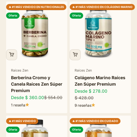
🔥 #1 MÁS VENDIDO EN NUTRICIONALES
🔥 #1 MÁS VENDIDO EN COLÁGENO MARINO
Oferta
Oferta
Raíces Zen
Raíces Zen
Berberina Cromo y
Colágeno Marino Raíces
Canela Raíces Zen Súper
Zen Súper Premium
Premium
Precio de oferta
Desde $ 278.00
Precio de oferta
Precio normal
Desde $ 360.00
$ 554.00
Precio normal
$ 428.00
1 reseña
9 reseñas
🔥 #1 MÁS VENDIDO
🔥 #1 MÁS VENDIDO EN CUIDADO
Oferta
Oferta