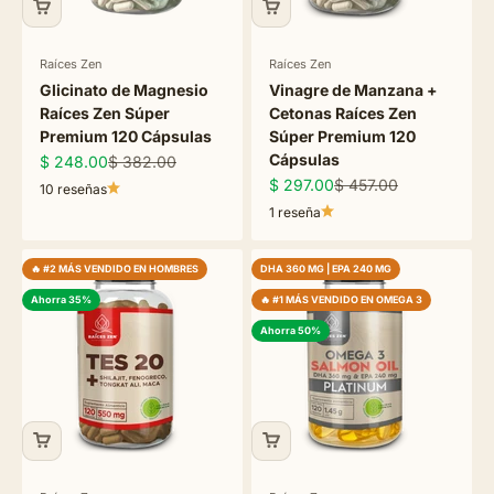
Raíces Zen
Raíces Zen
Glicinato de Magnesio
Vinagre de Manzana +
Raíces Zen Súper
Cetonas Raíces Zen
Premium 120 Cápsulas
Súper Premium 120
Cápsulas
Precio de oferta
Precio normal
$ 248.00
$ 382.00
Precio de oferta
Precio normal
$ 297.00
$ 457.00
10 reseñas
1 reseña
🔥 #2 MÁS VENDIDO EN HOMBRES
DHA 360 MG | EPA 240 MG
Ahorra 35%
🔥 #1 MÁS VENDIDO EN OMEGA 3
Ahorra 50%