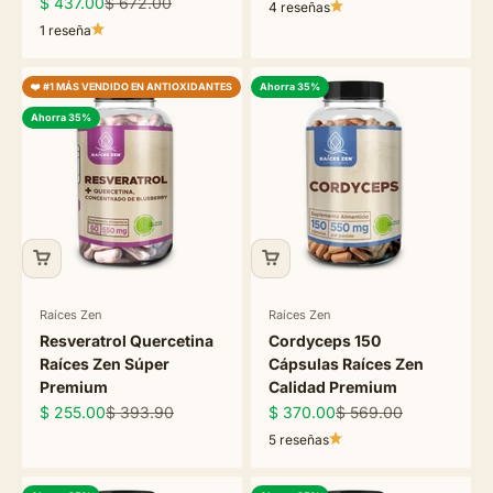
Precio de oferta
Precio normal
$ 437.00
$ 672.00
4 reseñas
1 reseña
❤️ #1 MÁS VENDIDO EN ANTIOXIDANTES
Ahorra 35%
Ahorra 35%
Raíces Zen
Raíces Zen
Resveratrol Quercetina
Cordyceps 150
Raíces Zen Súper
Cápsulas Raíces Zen
Premium
Calidad Premium
Precio de oferta
Precio normal
Precio de oferta
Precio normal
$ 255.00
$ 393.90
$ 370.00
$ 569.00
5 reseñas