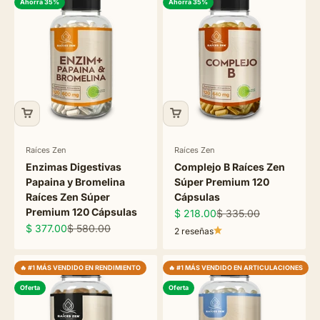
Ahorra 35%
Ahorra 35%
Raíces Zen
Raíces Zen
Enzimas Digestivas
Complejo B Raíces Zen
Papaina y Bromelina
Súper Premium 120
Raíces Zen Súper
Cápsulas
Premium 120 Cápsulas
Precio de oferta
Precio normal
$ 218.00
$ 335.00
Precio de oferta
Precio normal
$ 377.00
$ 580.00
2 reseñas
🔥 #1 MÁS VENDIDO EN RENDIMIENTO
🔥 #1 MÁS VENDIDO EN ARTICULACIONES
Oferta
Oferta