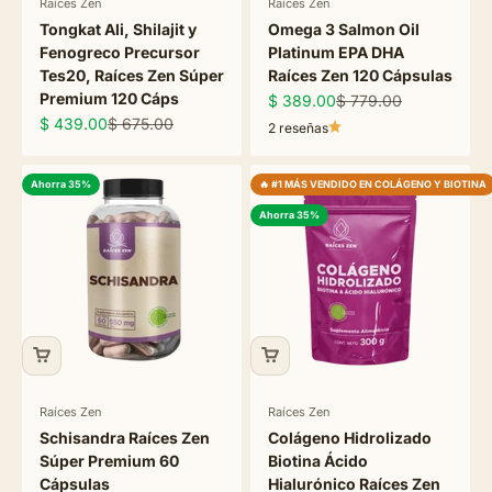
Raíces Zen
Raíces Zen
Tongkat Ali, Shilajit y
Omega 3 Salmon Oil
Fenogreco Precursor
Platinum EPA DHA
Tes20, Raíces Zen Súper
Raíces Zen 120 Cápsulas
Premium 120 Cáps
Precio de oferta
Precio normal
$ 389.00
$ 779.00
Precio de oferta
Precio normal
$ 439.00
$ 675.00
2 reseñas
Ahorra 35%
🔥 #1 MÁS VENDIDO EN COLÁGENO Y BIOTINA
Ahorra 35%
Raíces Zen
Raíces Zen
Schisandra Raíces Zen
Colágeno Hidrolizado
Súper Premium 60
Biotina Ácido
Cápsulas
Hialurónico Raíces Zen