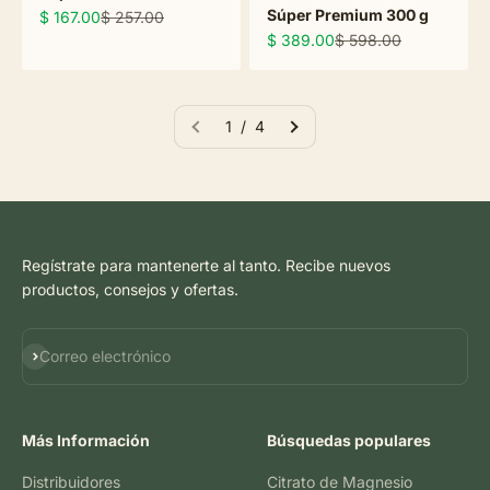
Súper Premium 300 g
Precio de oferta
Precio normal
$ 167.00
$ 257.00
Precio de oferta
Precio normal
$ 389.00
$ 598.00
1 / 4
Regístrate para mantenerte al tanto. Recibe nuevos
productos, consejos y ofertas.
Suscribirse
Correo electrónico
Más Información
Búsquedas populares
Distribuidores
Citrato de Magnesio