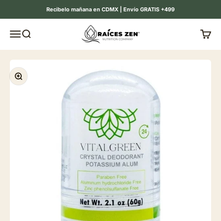
Ir al contenido
Recibelo mañana en CDMX | Envío GRATIS +499
Raíces Zen
Menú
Buscar
Carrit
Zoom