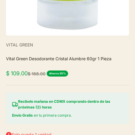
VITAL GREEN
Vital Green Desodorante Cristal Alumbre 60gr 1 Pieza
Precio de oferta
$ 109.00
Precio normal
$ 168.00
Ahorra 35%
Recibelo mañana en CDMX comprando dentro de las
próximas (2) horas
Envío Gratis
en tu primera compra.
Solo queda 1 unidad