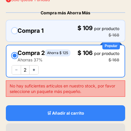
Compra más Ahorra Más
$ 109
por producto
Compra 1
$ 168
Popular
Compra 2
$ 106
Ahorra $ 125
por producto
Ahorras 37%
$ 168
No hay suficientes artículos en nuestro stock, por favor
seleccione un paquete más pequeño.
🛒 Añadir al carrito