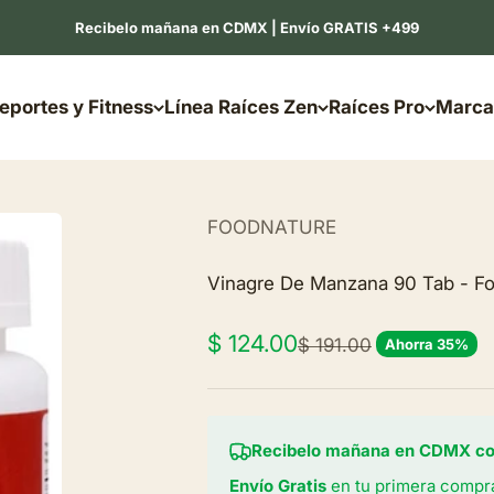
Recibelo mañana en CDMX | Envío GRATIS +499
eportes y Fitness
Línea Raíces Zen
Raíces Pro
Marca
FOODNATURE
Vinagre De Manzana 90 Tab - F
Precio de oferta
$ 124.00
Precio normal
$ 191.00
Ahorra 35%
Recibelo mañana en CDMX com
Envío Gratis
en tu primera compr