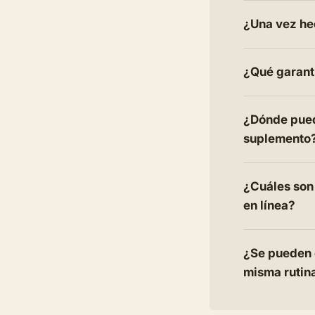
¿Una vez he
¿Qué garantí
¿Dónde pued
suplemento
¿Cuáles son
en línea?
¿Se pueden 
misma rutin