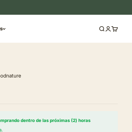
s
Buscar
Iniciar sesi
Carrito
oodnature
prando dentro de las próximas (2) horas
a.