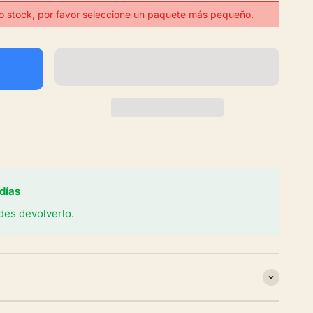
tro stock, por favor seleccione un paquete más pequeño.
días
des devolverlo.