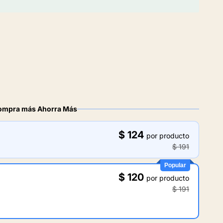
ompra más Ahorra Más
$ 124
por producto
$ 191
Popular
$ 120
por producto
$ 191