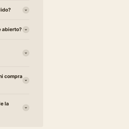
dido?
e abierto?
 mi compra
e la