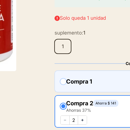
Solo queda 1 unidad
suplemento:
1
1
C
Compra 1
Compra 2
Ahorra $ 141
Ahorras 37%