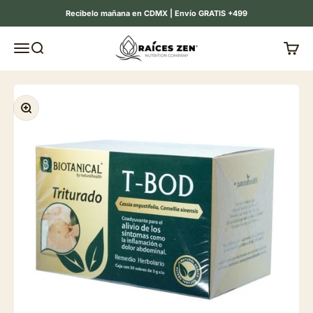
Ir al contenido
Recibelo mañana en CDMX | Envío GRATIS +499
Raíces Zen
Menú
Buscar
Carrit
Zoom