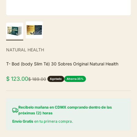
NATURAL HEALTH
T- Bod (body Slim Té) 30 Sobres Original Natural Health
Precio de oferta
$ 123.00
Precio normal
$ 189.00
Agotado
Ahorra 35%
Recibelo mañana en CDMX comprando dentro de las
próximas (2) horas
Envío Gratis
en tu primera compra.