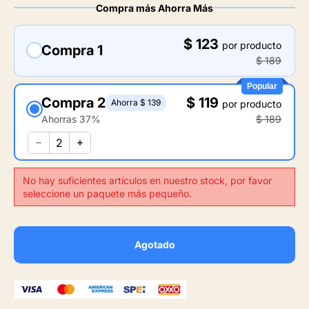
Compra más Ahorra Más
$ 123
por producto
Compra 1
$ 189
Popular
Compra 2
$ 119
Ahorra $ 139
por producto
Ahorras 37%
$ 189
No hay suficientes artículos en nuestro stock, por favor
seleccione un paquete más pequeño.
Agotado