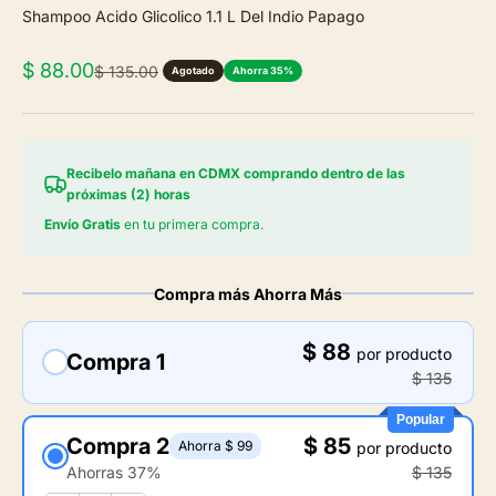
Shampoo Acido Glicolico 1.1 L Del Indio Papago
Precio de oferta
$ 88.00
Precio normal
$ 135.00
Agotado
Ahorra 35%
Recibelo mañana en CDMX comprando dentro de las
próximas (2) horas
Envío Gratis
en tu primera compra.
Compra más Ahorra Más
$ 88
por producto
Compra 1
$ 135
Popular
Compra 2
$ 85
Ahorra $ 99
por producto
Ahorras 37%
$ 135