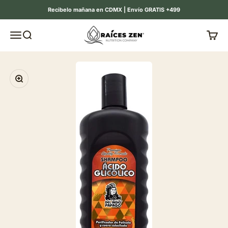
Ir al contenido
Recibelo mañana en CDMX | Envío GRATIS +499
Raíces Zen
Menú
Buscar
Carrit
Zoom