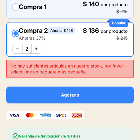
$ 140
por producto
Compra 1
$ 215
Popular
Compra 2
$ 136
Ahorra $ 158
por producto
Ahorras 37%
$ 215
No hay suficientes artículos en nuestro stock, por favor
seleccione un paquete más pequeño.
Agotado
Garantía de devolución de 30 días