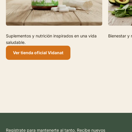
Suplementos y nutrición inspirados en una vida
Bienestar y 
saludable.
Ver tienda oficial Vidanat
Regístrate para mantenerte al tanto. Recibe nuevos