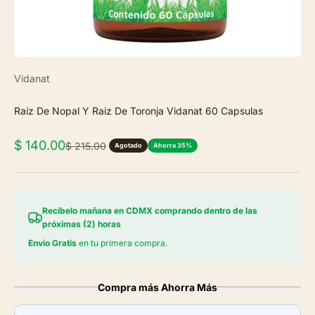
Vidanat
Raiz De Nopal Y Raiz De Toronja Vidanat 60 Capsulas
Precio de oferta
$ 140.00
Precio normal
$ 215.00
Agotado
Ahorra 35%
Recibelo mañana en CDMX comprando dentro de las
próximas (2) horas
Envío Gratis
en tu primera compra.
Compra más Ahorra Más