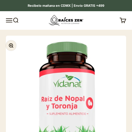
Ir al contenido
Recibelo mañana en CDMX | Envío GRATIS +499
Raíces Zen
Menú
Buscar
Carrit
Zoom