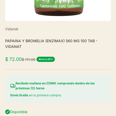
Vidanat
PAPAINA Y BROMELIA (ENZIMAX) 560 MG 100 TAB -
VIDANAT
Precio de oferta
$ 72.00
Precio normal
$ 111.00
Ahorra 35%
Recibelo mañana en CDMX comprando dentro de las
próximas (2) horas
Envío Gratis
en tu primera compra.
Disponible