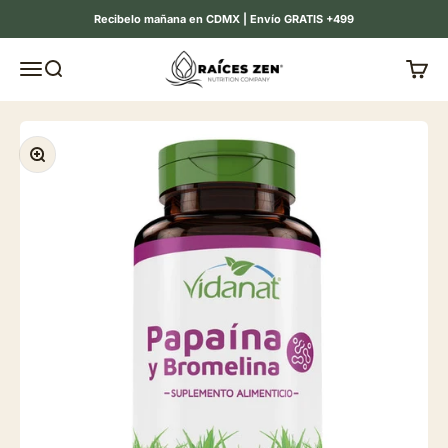
Ir al contenido
Recibelo mañana en CDMX | Envío GRATIS +499
Raíces Zen
Menú
Buscar
Carrit
Zoom