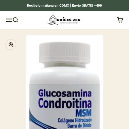
Ir al contenido
Recibelo mañana en CDMX | Envío GRATIS +499
Raíces Zen
Menú
Buscar
Carrit
Zoom