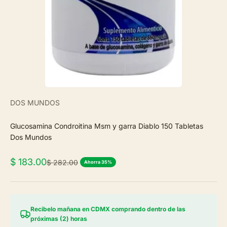
DOS MUNDOS
Glucosamina Condroitina Msm y garra Diablo 150 Tabletas
Dos Mundos
Precio de oferta
$ 183.00
Precio normal
$ 282.00
Ahorra 35%
Recibelo mañana en CDMX comprando dentro de las
próximas (2) horas