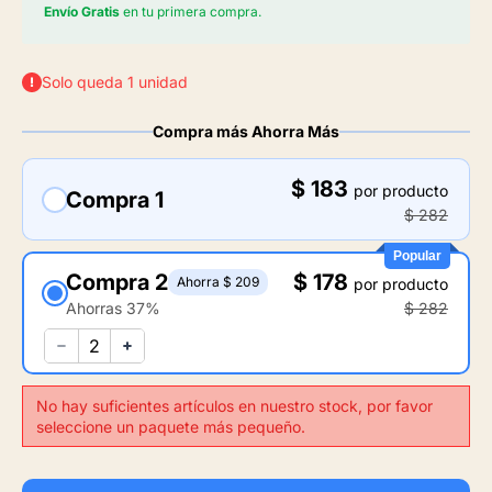
Envío Gratis
en tu primera compra.
Solo queda 1 unidad
Compra más Ahorra Más
$ 183
por producto
Compra 1
$ 282
Popular
Compra 2
$ 178
Ahorra $ 209
por producto
Ahorras 37%
$ 282
No hay suficientes artículos en nuestro stock, por favor
seleccione un paquete más pequeño.