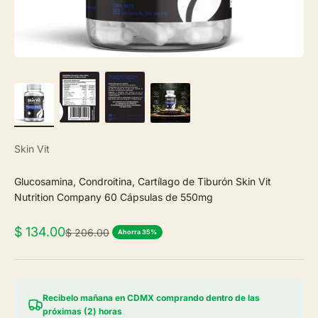
Skin Vit
Glucosamina, Condroitina, Cartílago de Tiburón Skin Vit
Nutrition Company 60 Cápsulas de 550mg
Precio de oferta
$ 134.00
Precio normal
$ 206.00
Ahorra 35%
Recibelo mañana en CDMX comprando dentro de las
próximas (2) horas