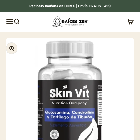
Ir al contenido
Recibelo mañana en CDMX | Envío GRATIS +499
Raíces Zen
Menú
Buscar
Carrit
Zoom