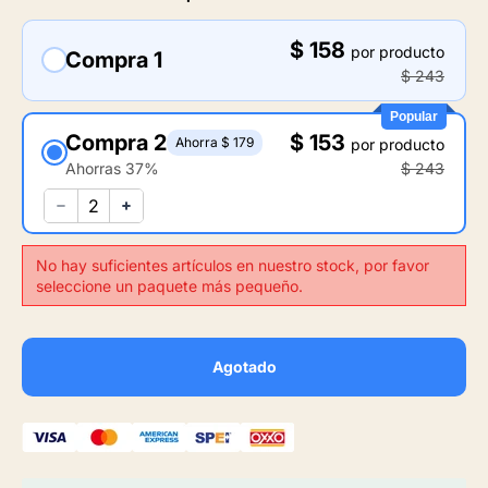
$ 158
por producto
Compra 1
$ 243
Popular
Compra 2
$ 153
Ahorra $ 179
por producto
Ahorras 37%
$ 243
No hay suficientes artículos en nuestro stock, por favor
seleccione un paquete más pequeño.
Agotado