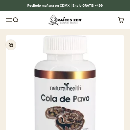
Ir al contenido
Recibelo mañana en CDMX | Envío GRATIS +499
Raíces Zen
Menú
Buscar
Carrit
Zoom