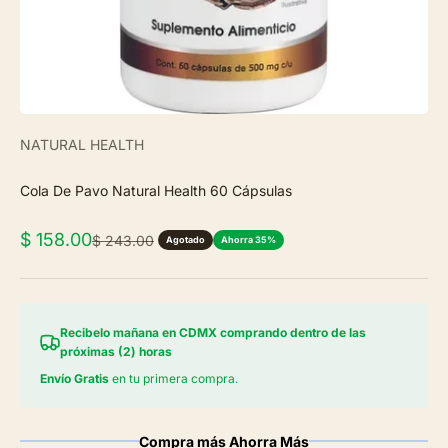
NATURAL HEALTH
Cola De Pavo Natural Health 60 Cápsulas
Precio de oferta
$ 158.00
Precio normal
$ 243.00
Agotado
Ahorra 35%
Recibelo mañana en CDMX comprando dentro de las
próximas (2) horas
Envío Gratis
en tu primera compra.
Compra más Ahorra Más