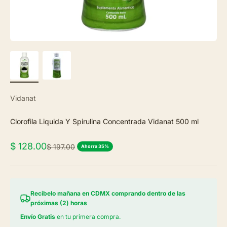
Vidanat
Clorofila Liquida Y Spirulina Concentrada Vidanat 500 ml
Precio de oferta
$ 128.00
Precio normal
$ 197.00
Ahorra 35%
Recibelo mañana en CDMX comprando dentro de las
próximas (2) horas
Envío Gratis
en tu primera compra.