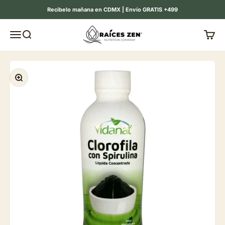
Ir al contenido
Recibelo mañana en CDMX | Envío GRATIS +499
Raíces Zen
Menú
Buscar
Carrit
Zoom