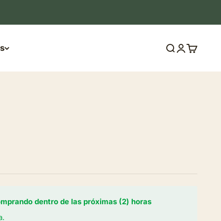
s
Buscar
Iniciar sesi
Carrito
prando dentro de las próximas (2) horas
a.