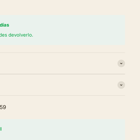
días
des devolverlo.
059
l