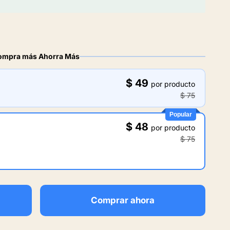
ompra más Ahorra Más
$ 49
por producto
$ 75
Popular
$ 48
por producto
$ 75
Comprar ahora