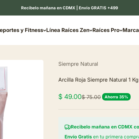
Recibelo mañana en CDMX | Envío GRATIS +499
eportes y Fitness
Línea Raíces Zen
Raíces Pro
Marca
Siempre Natural
Arcilla Roja Siempre Natural 1 Kg
Precio de oferta
$ 49.00
Precio normal
$ 75.00
Ahorra 35%
Recibelo mañana en CDMX com
Envío Gratis
en tu primera compr