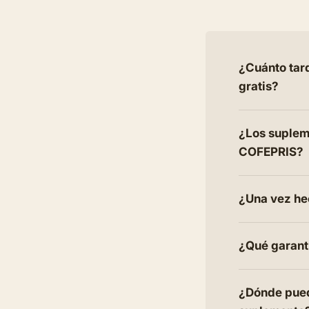
¿Cuánto tard
gratis?
¿Los supleme
COFEPRIS?
¿Una vez he
¿Qué garantí
¿Dónde pued