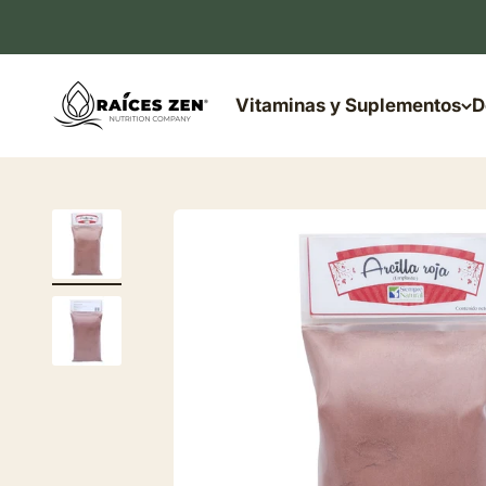
Ir al contenido
Raíces Zen
Vitaminas y Suplementos
D