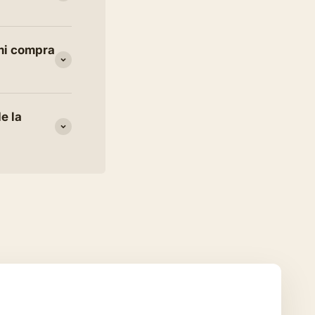
 mi compra
e la