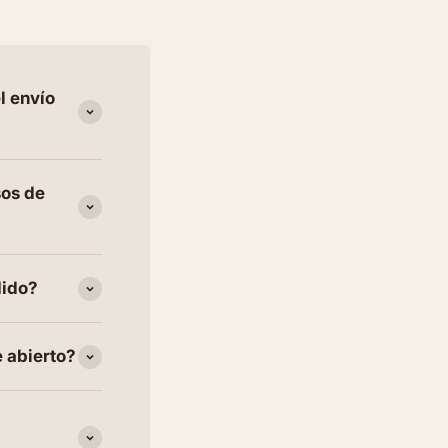
l envío
sos de
dido?
e abierto?