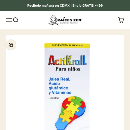
Ir al contenido
Recibelo mañana en CDMX | Envío GRATIS +499
Raíces Zen
Menú
Buscar
Carrit
Zoom