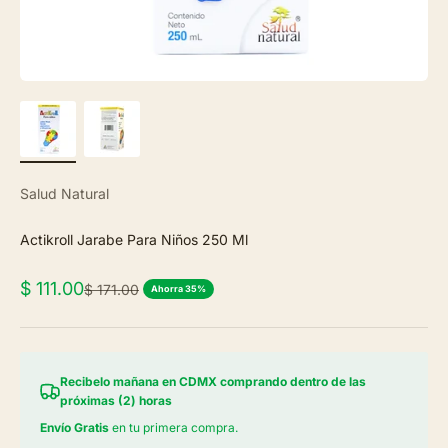
Salud Natural
Actikroll Jarabe Para Niños 250 Ml
Precio de oferta
$ 111.00
Precio normal
$ 171.00
Ahorra 35%
Recibelo mañana en CDMX comprando dentro de las
próximas (2) horas
Envío Gratis
en tu primera compra.