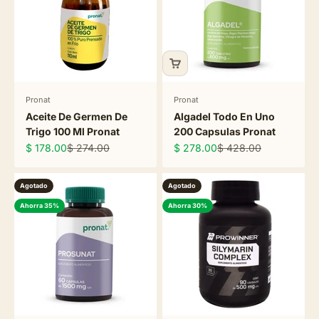
Pronat
Pronat
Aceite De Germen De
Algadel Todo En Uno
Trigo 100 Ml Pronat
200 Capsulas Pronat
Precio de oferta
Precio normal
Precio de oferta
Precio normal
$ 178.00
$ 274.00
$ 278.00
$ 428.00
Agotado
Agotado
Ahorra 35%
Ahorra 30%