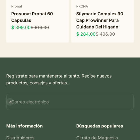
Pronat
PRONAT
Prosunat Pronat 60
Silymarin Complex 90
Cápsulas
Cap Prowinner Para
Cuidado Del Higado
Precio de oferta
Precio normal
$ 399.00
$ 614.00
Precio de oferta
Precio normal
$ 284.00
$ 406.00
Regístrate para mantenerte al tanto. Recibe nuevos
productos, consejos y ofertas.
Suscribirse
Correo electrónico
Más Información
Búsquedas populares
Distribuidores
Citrato de Magnesio