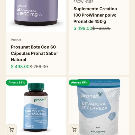
PROWINNER
Suplemento Creatina
100 ProWinner polvo
Pronat de 450 g
Precio de oferta
Precio normal
$ 499.00
$ 768.00
Pronat
Prosunat Bote Con 60
Cápsulas Pronat Sabor
Natural
Precio de oferta
Precio normal
$ 498.00
$ 766.00
Ahorra 35%
Ahorra 35%