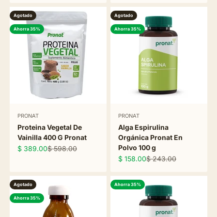
Agotado
Agotado
Ahorra 35%
Ahorra 35%
PRONAT
PRONAT
Proteina Vegetal De
Alga Espirulina
Vainilla 400 G Pronat
Orgánica Pronat En
Polvo 100 g
Precio de oferta
Precio normal
$ 389.00
$ 598.00
Precio de oferta
Precio normal
$ 158.00
$ 243.00
Agotado
Ahorra 35%
Ahorra 35%