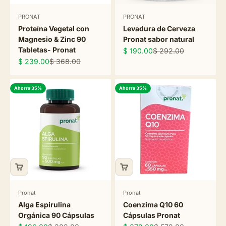
PRONAT
PRONAT
Proteína Vegetal con
Levadura de Cerveza
Magnesio & Zinc 90
Pronat sabor natural
Tabletas- Pronat
Precio de oferta
Precio normal
$ 190.00
$ 292.00
Precio de oferta
Precio normal
$ 239.00
$ 368.00
Ahorra 35%
Ahorra 35%
Pronat
Pronat
Alga Espirulina
Coenzima Q10 60
Orgánica 90 Cápsulas
Cápsulas Pronat