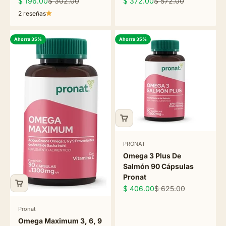
Precio de oferta
Precio normal
Precio de oferta
Precio normal
$ 196.00
$ 302.00
$ 372.00
$ 572.00
2 reseñas
Ahorra 35%
Ahorra 35%
PRONAT
Omega 3 Plus De
Salmón 90 Cápsulas
Pronat
Precio de oferta
Precio normal
$ 406.00
$ 625.00
Pronat
Omega Maximum 3, 6, 9