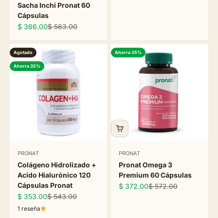
Sacha Inchi Pronat 60
Cápsulas
Precio de oferta
Precio normal
$ 366.00
$ 563.00
Agotado
Ahorra 35%
Ahorra 35%
PRONAT
PRONAT
Colágeno Hidrolizado +
Pronat Omega 3
Acido Hialurónico 120
Premium 60 Cápsulas
Cápsulas Pronat
Precio de oferta
Precio normal
$ 372.00
$ 572.00
Precio de oferta
Precio normal
$ 353.00
$ 543.00
1 reseña