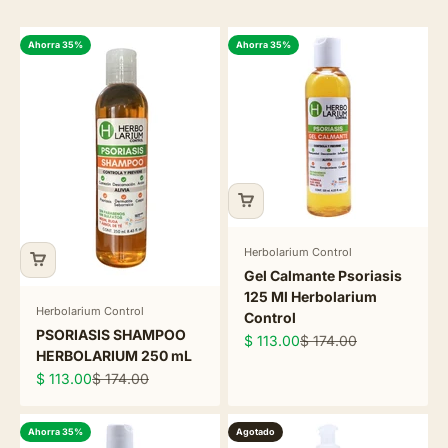
Ahorra 35%
Ahorra 35%
Herbolarium Control
Gel Calmante Psoriasis
125 Ml Herbolarium
Herbolarium Control
Control
PSORIASIS SHAMPOO
Precio de oferta
Precio normal
$ 113.00
$ 174.00
HERBOLARIUM 250 mL
Precio de oferta
Precio normal
$ 113.00
$ 174.00
Ahorra 35%
Agotado