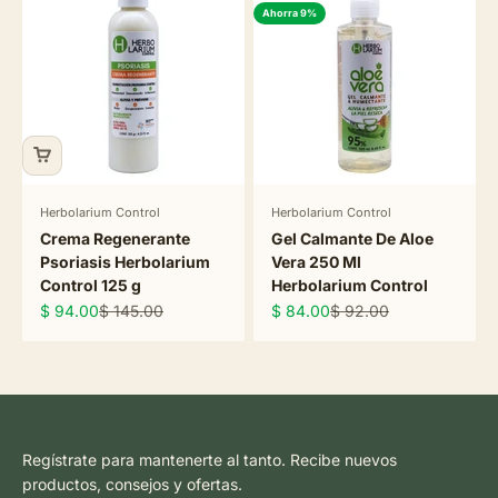
Ahorra 9%
Herbolarium Control
Herbolarium Control
Crema Regenerante
Gel Calmante De Aloe
Psoriasis Herbolarium
Vera 250 Ml
Control 125 g
Herbolarium Control
Precio de oferta
Precio normal
Precio de oferta
Precio normal
$ 94.00
$ 145.00
$ 84.00
$ 92.00
Regístrate para mantenerte al tanto. Recibe nuevos
productos, consejos y ofertas.